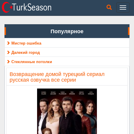
Популярное
Мистер ошибка
Далекий город
Стеклянные потолки
Возвращение домой турецкий сериал
русская озвучка все серии