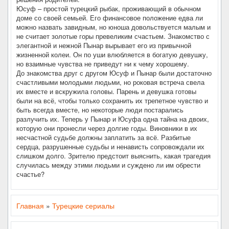
Юсуф – простой турецкий рыбак, проживающий в обычном
доме со своей семьей. Его финансовое положение едва ли
можно назвать завидным, но юноша довольствуется малым и
не считает золотые горы превеликим счастьем. Знакомство с
элегантной и нежной Пынар вырывает его из привычной
жизненной колеи. Он по уши влюбляется в богатую девушку,
но взаимные чувства не приведут ни к чему хорошему.
До знакомства друг с другом Юсуф и Пынар были достаточно
счастливыми молодыми людьми, но роковая встреча свела
их вместе и вскружила головы. Парень и девушка готовы
были на всё, чтобы только сохранить их трепетное чувство и
быть всегда вместе, но некоторые люди постарались
разлучить их. Теперь у Пынар и Юсуфа одна тайна на двоих,
которую они пронесли через долгие годы. Виновники в их
несчастной судьбе должны заплатить за всё. Разбитые
сердца, разрушенные судьбы и ненависть сопровождали их
слишком долго. Зрителю предстоит выяснить, какая трагедия
случилась между этими людьми и суждено ли им обрести
счастье?
Главная
»
Турецкие сериалы