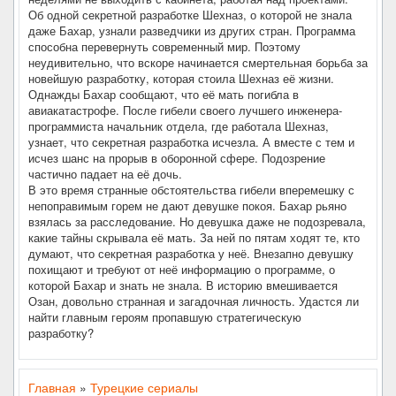
Об одной секретной разработке Шехназ, о которой не знала
даже Бахар, узнали разведчики из других стран. Программа
способна перевернуть современный мир. Поэтому
неудивительно, что вскоре начинается смертельная борьба за
новейшую разработку, которая стоила Шехназ её жизни.
Однажды Бахар сообщают, что её мать погибла в
авиакатастрофе. После гибели своего лучшего инженера-
программиста начальник отдела, где работала Шехназ,
узнает, что секретная разработка исчезла. А вместе с тем и
исчез шанс на прорыв в оборонной сфере. Подозрение
частично падает на её дочь.
В это время странные обстоятельства гибели вперемешку с
непоправимым горем не дают девушке покоя. Бахар рьяно
взялась за расследование. Но девушка даже не подозревала,
какие тайны скрывала её мать. За ней по пятам ходят те, кто
думают, что секретная разработка у неё. Внезапно девушку
похищают и требуют от неё информацию о программе, о
которой Бахар и знать не знала. В историю вмешивается
Озан, довольно странная и загадочная личность. Удастся ли
найти главным героям пропавшую стратегическую
разработку?
Главная
»
Турецкие сериалы