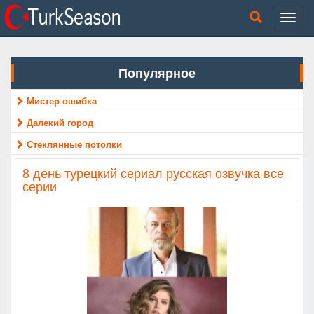
Популярное
Мистер ошибка
Далекий город
Стеклянные потолки
8 день турецкий сериал русская озвучка все
серии