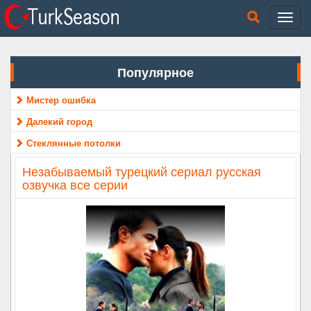
Популярное
Мистер ошибка
Далекий город
Стеклянные потолки
Незабываемый турецкий сериал русская
озвучка все серии