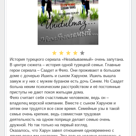
История турецкого сериала «Незабываемый» очень запутана.
В центре сюжета – история одной турецкой семьи. Главные
герои сериала – Саадет и Феяз. Они проживают в большом
доме с дочерью Ишиль и сыном Харуном. Ишиль вышла
замуж и у них с мужем бураном есть дочь Синем. Но Саадет
больна неким психическим расстройством и её постоянные
приступы не дают покоя жильцам дома.
Феяз считает себя счастливым человеком, ведь он –
владелец морской компании. Вместе с сыном Харуном и
зятем они трудятся все свое время. Семейные узы в такой
семье очень крепкие, ведь совместная трудовая
деятельность на одном поприще делает семью очень
дружной. Но так только на первый взгляд.
Оказалось, что Харун завел отношения одновременно с
двумя родными сестрами. Эда только недавно развелась с