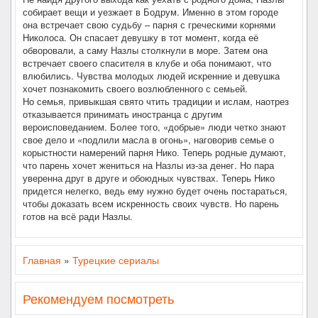
собирает вещи и уезжает в Бодрум. Именно в этом городе
она встречает свою судьбу – парня с греческими корнями
Николоса. Он спасает девушку в тот момент, когда её
обворовали, а саму Назлы столкнули в море. Затем она
встречает своего спасителя в клубе и оба понимают, что
влюбились. Чувства молодых людей искренние и девушка
хочет познакомить своего возлюбленного с семьей.
Но семья, привыкшая свято чтить традиции и ислам, наотрез
отказывается принимать иностранца с другим
вероисповеданием. Более того, «добрые» люди четко знают
свое дело и «подлили масла в огонь», наговорив семье о
корыстности намерений парня Нико. Теперь родные думают,
что парень хочет жениться на Назлы из-за денег. Но пара
уверенна друг в друге и обоюдных чувствах. Теперь Нико
придется нелегко, ведь ему нужно будет очень постараться,
чтобы доказать всем искренность своих чувств. Но парень
готов на всё ради Назлы.
Главная
»
Турецкие сериалы
Рекомендуем посмотреть