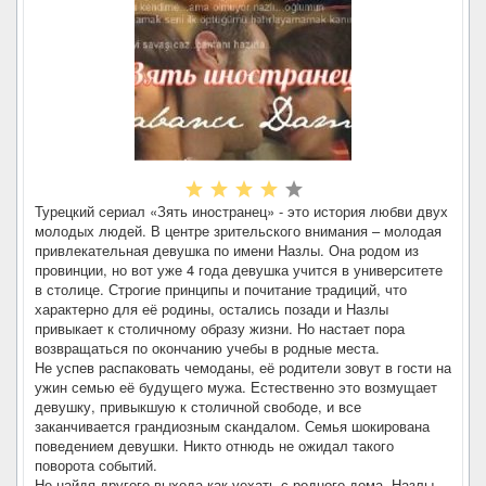
Турецкий сериал «Зять иностранец» - это история любви двух
молодых людей. В центре зрительского внимания – молодая
привлекательная девушка по имени Назлы. Она родом из
провинции, но вот уже 4 года девушка учится в университете
в столице. Строгие принципы и почитание традиций, что
характерно для её родины, остались позади и Назлы
привыкает к столичному образу жизни. Но настает пора
возвращаться по окончанию учебы в родные места.
Не успев распаковать чемоданы, её родители зовут в гости на
ужин семью её будущего мужа. Естественно это возмущает
девушку, привыкшую к столичной свободе, и все
заканчивается грандиозным скандалом. Семья шокирована
поведением девушки. Никто отнюдь не ожидал такого
поворота событий.
Не найдя другого выхода как уехать с родного дома, Назлы