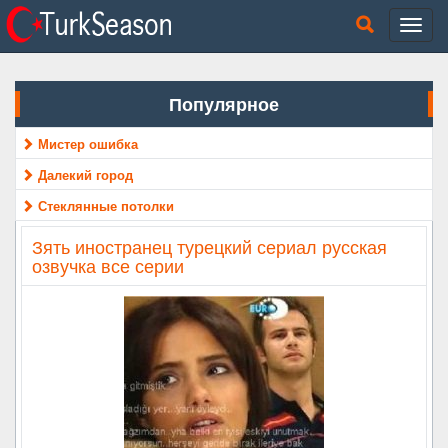
Популярное
Мистер ошибка
Далекий город
Стеклянные потолки
Зять иностранец турецкий сериал русская
озвучка все серии