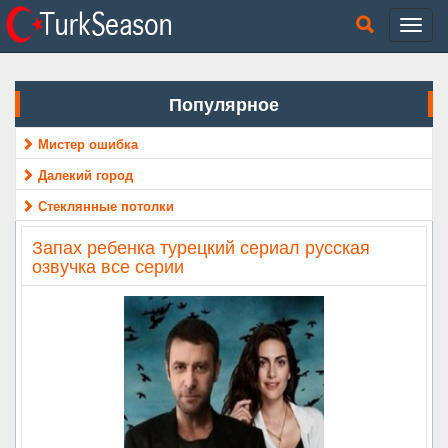
Популярное
Мистер ошибка
Далекий город
Стеклянные потолки
Запах ребенка турецкий сериал русская
озвучка все серии