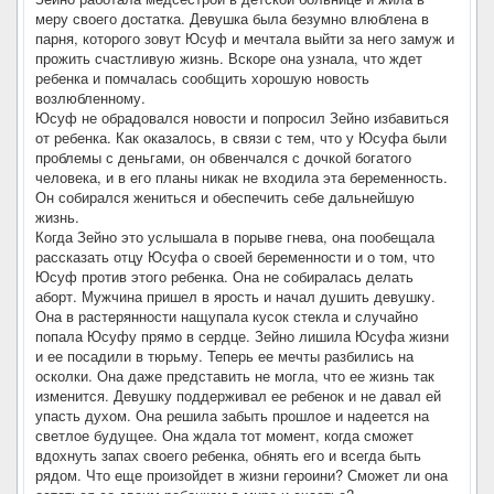
меру своего достатка. Девушка была безумно влюблена в
парня, которого зовут Юсуф и мечтала выйти за него замуж и
прожить счастливую жизнь. Вскоре она узнала, что ждет
ребенка и помчалась сообщить хорошую новость
возлюбленному.
Юсуф не обрадовался новости и попросил Зейно избавиться
от ребенка. Как оказалось, в связи с тем, что у Юсуфа были
проблемы с деньгами, он обвенчался с дочкой богатого
человека, и в его планы никак не входила эта беременность.
Он собирался жениться и обеспечить себе дальнейшую
жизнь.
Когда Зейно это услышала в порыве гнева, она пообещала
рассказать отцу Юсуфа о своей беременности и о том, что
Юсуф против этого ребенка. Она не собиралась делать
аборт. Мужчина пришел в ярость и начал душить девушку.
Она в растерянности нащупала кусок стекла и случайно
попала Юсуфу прямо в сердце. Зейно лишила Юсуфа жизни
и ее посадили в тюрьму. Теперь ее мечты разбились на
осколки. Она даже представить не могла, что ее жизнь так
изменится. Девушку поддерживал ее ребенок и не давал ей
упасть духом. Она решила забыть прошлое и надеется на
светлое будущее. Она ждала тот момент, когда сможет
вдохнуть запах своего ребенка, обнять его и всегда быть
рядом. Что еще произойдет в жизни героини? Сможет ли она