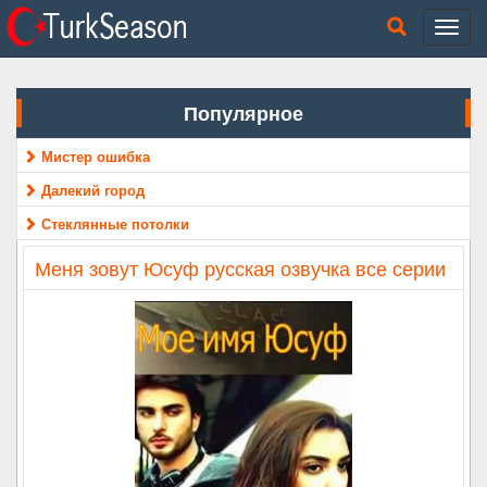
Популярное
Мистер ошибка
Далекий город
Стеклянные потолки
Меня зовут Юсуф русская озвучка все серии