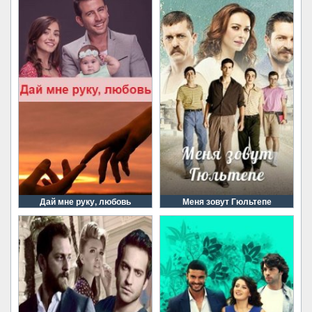
Дай мне руку, любовь
Меня зовут Гюльтепе