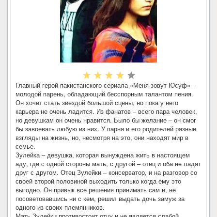
Главный герой пакистанского сериала «Меня зовут Юсуф» -
молодой парень, обладающий бесспорным талантом пения.
Он хочет стать звездой большой сцены, но пока у него
карьера не очень ладится. Из фанатов – всего пара человек,
но девушкам он очень нравится. Было бы желание – он смог
бы завоевать любую из них. У парня и его родителей разные
взгляды на жизнь, но, несмотря на это, они находят мир в
семье.
Зулейка – девушка, которая вынуждена жить в настоящем
аду, где с одной стороны мать, с другой – отец и оба не ладят
друг с другом. Отец Зулейки – консерватор, и на разговор со
своей второй половиной выходить только когда ему это
выгодно. Он привык все решения принимать сам и, не
посоветовавшись ни с кем, решил выдать дочь замуж за
одного из своих племянников.
Мать Зулейки противостоит отцу и не является слабой